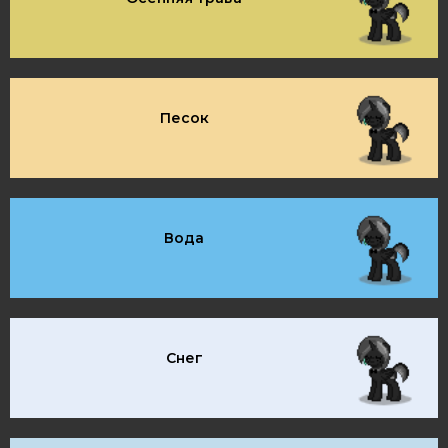
Песок
Вода
Снег