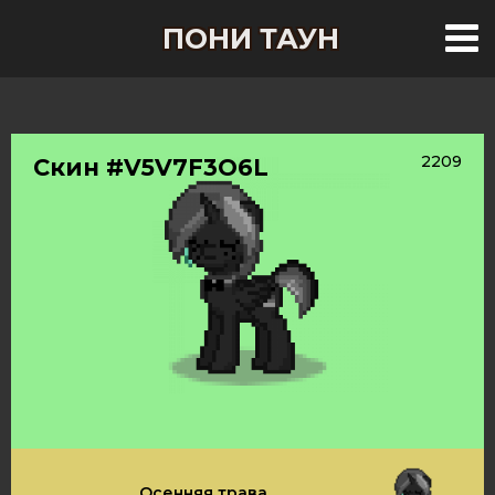
ПОНИ ТАУН
2209
Скин #V5V7F3O6L
Осенняя трава