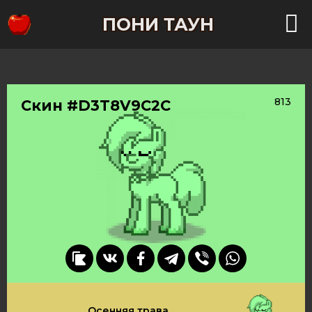
ПОНИ ТАУН
813
Скин #D3T8V9C2C
Осенняя трава