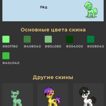
Лёд
Основные цвета скина
#80ff80
#408040
#80c080
#004000
#008040
#40c040
Другие скины