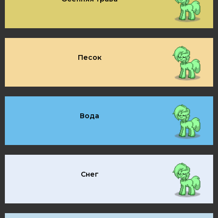
Песок
Вода
Снег