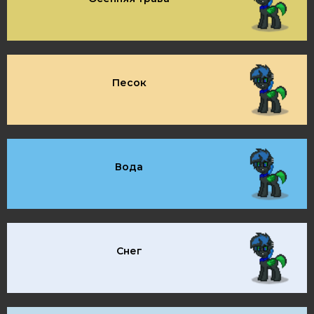
Песок
Вода
Снег