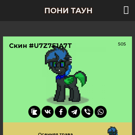
ПОНИ ТАУН
505
Скин #U7Z7F1A7T
Осенняя трава