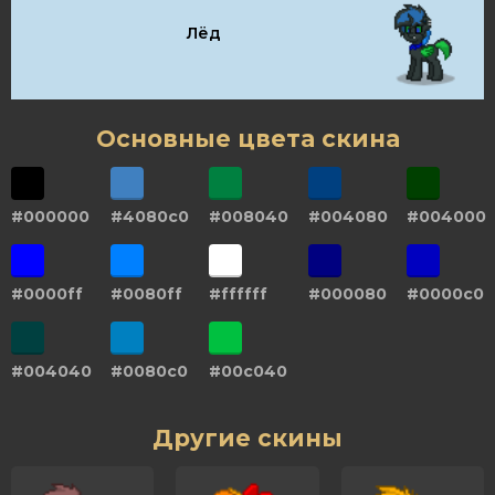
Лёд
Основные цвета скина
#000000
#4080c0
#008040
#004080
#004000
#0000ff
#0080ff
#ffffff
#000080
#0000c0
#004040
#0080c0
#00c040
Другие скины