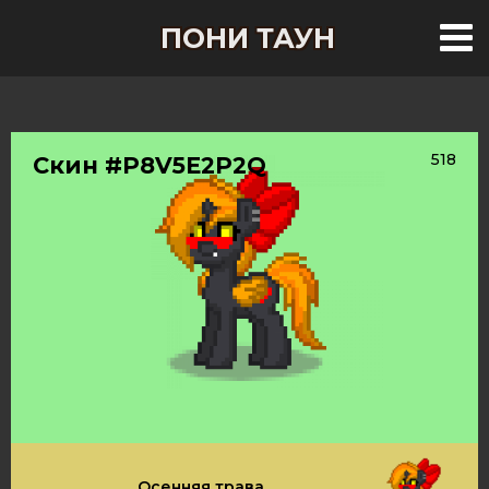
ПОНИ ТАУН
518
Скин #P8V5E2P2Q
Осенняя трава