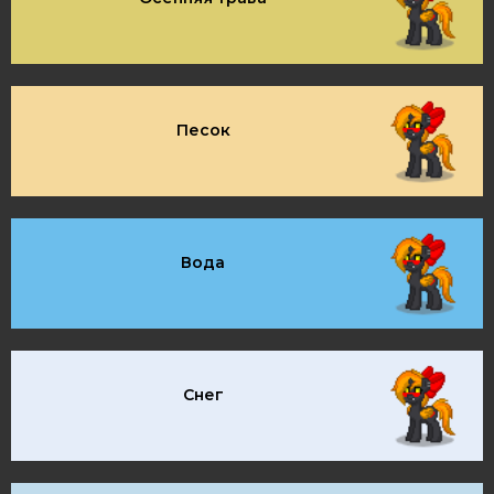
Песок
Вода
Снег