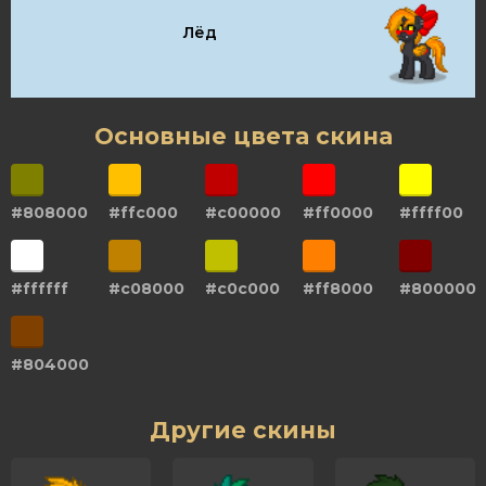
Лёд
Основные цвета скина
#808000
#ffc000
#c00000
#ff0000
#ffff00
#ffffff
#c08000
#c0c000
#ff8000
#800000
#804000
Другие скины