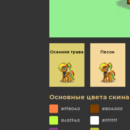
Осенняя трава
Песок
Основные цвета скина
#ff8040
#804000
#c0ff40
#ffffff