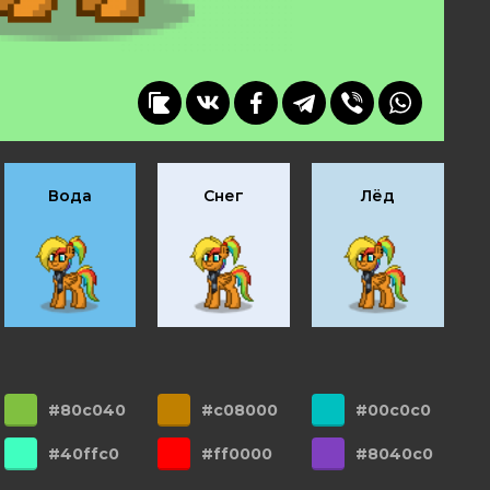
Вода
Снег
Лёд
#80c040
#c08000
#00c0c0
#40ffc0
#ff0000
#8040c0