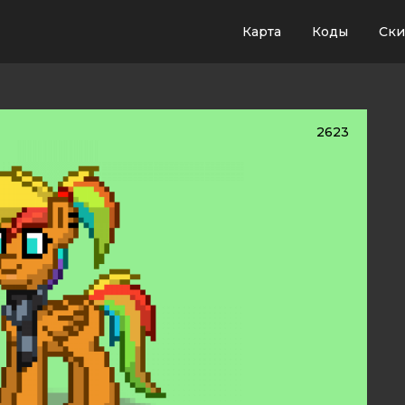
Карта
Коды
Ск
2623