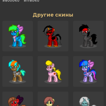
#800040
#ff8040
Другие скины