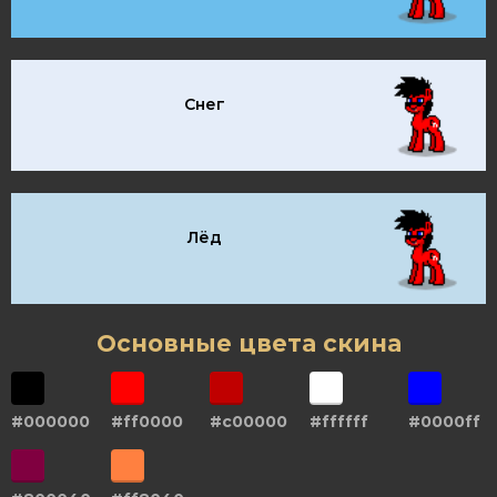
Снег
Лёд
Основные цвета скина
#000000
#ff0000
#c00000
#ffffff
#0000ff