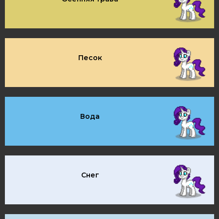
Песок
Вода
Снег