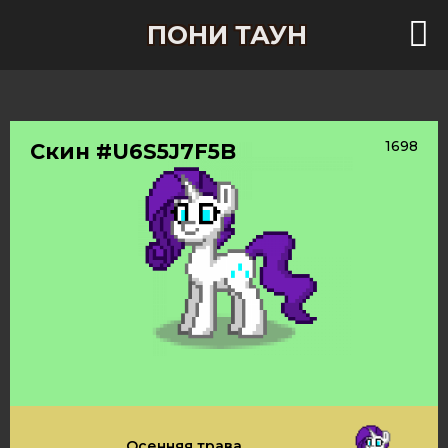
ПОНИ ТАУН
1698
Скин #U6S5J7F5B
Осенняя трава