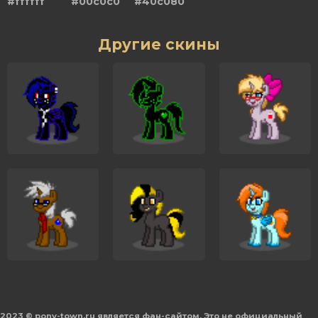
#ffffff
#00c0c0
#40c080
Другие скины
2023 © pony-town.ru является фан-сайтом. Это не официальный