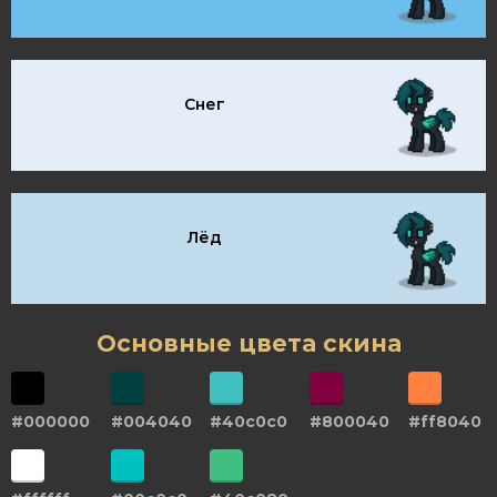
Снег
Лёд
Основные цвета скина
#000000
#004040
#40c0c0
#800040
#ff8040