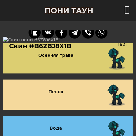
ПОНИ ТАУН
1621
Скин #B6Z8J8X1B
Осенняя трава
Песок
Вода