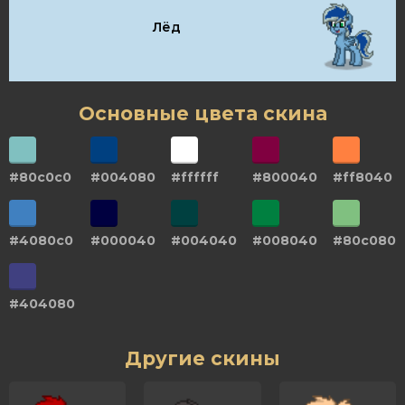
Лёд
Основные цвета скина
#80c0c0
#004080
#ffffff
#800040
#ff8040
#4080c0
#000040
#004040
#008040
#80c080
#404080
Другие скины