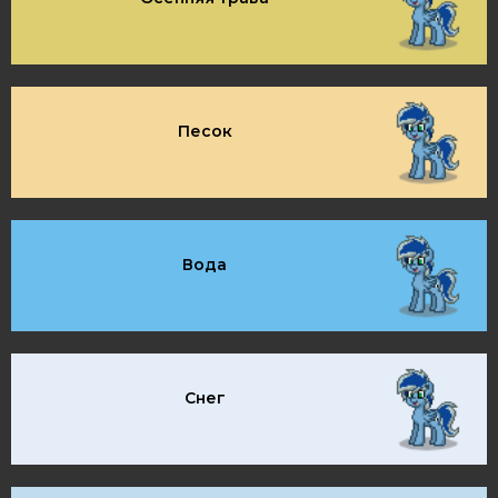
Песок
Вода
Снег