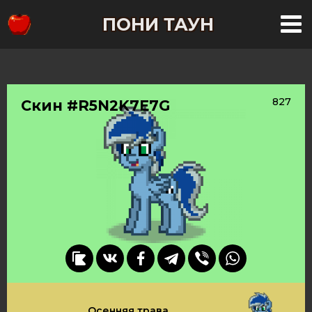
ПОНИ ТАУН
827
Скин #R5N2K7E7G
Осенняя трава