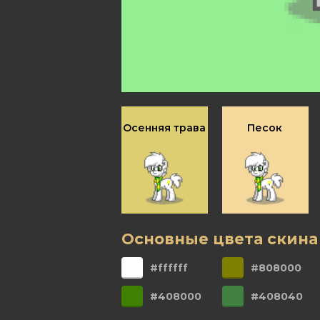
Осенняя трава
Песок
Основные цвета скина
#ffffff
#808000
#408000
#408040