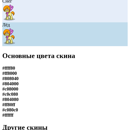
Снег
Лёд
Основные цвета скина
#ffff80
#ff8000
#808040
#804000
#c08000
#c0c080
#804080
#ff80ff
#c080c0
#ffffff
Другие скины