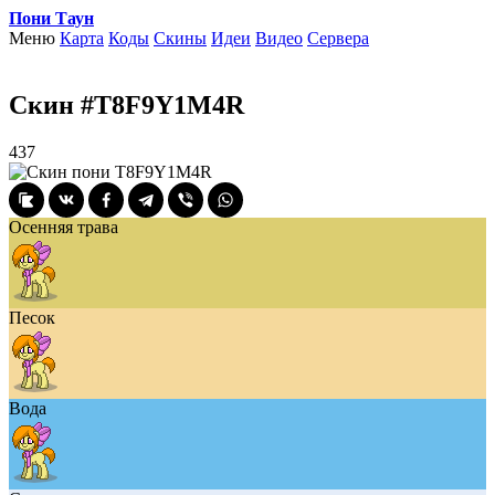
Пони Таун
Меню
Карта
Коды
Скины
Идеи
Видео
Сервера
Скин #T8F9Y1M4R
437
Осенняя трава
Песок
Вода