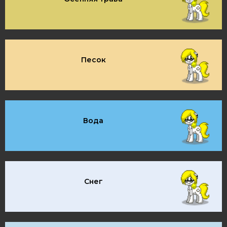
Песок
Вода
Снег