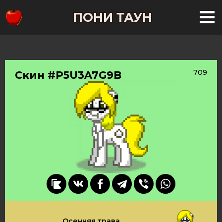
ПОНИ ТАУН
709
Скин #P5U3A7G9B
Осенняя трава