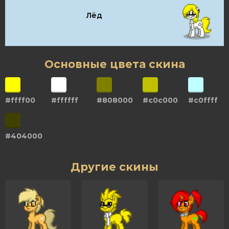
Лёд
Основные цвета скина
#ffff00
#ffffff
#808000
#c0c000
#c0ffff
#404000
Другие скины