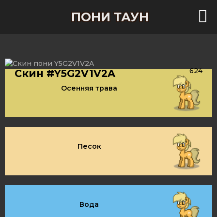
ПОНИ ТАУН
624
Скин #Y5G2V1V2A
Осенняя трава
Песок
Вода