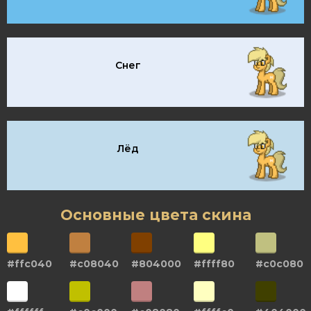
Снег
Лёд
Основные цвета скина
#ffc040
#c08040
#804000
#ffff80
#c0c080