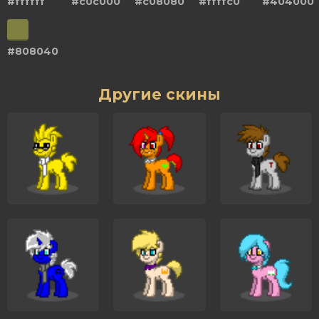
#ffffff
#c0c000
#c08080
#ffffc0
#404000
#808040
Другие скины