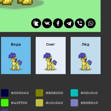
Вода
Снег
Лёд
#000040
#808000
#00c0c0
#40ff00
#c0c040
#8080c0