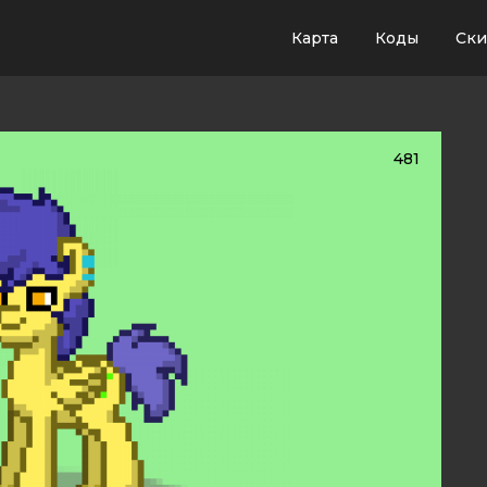
Карта
Коды
Ск
481