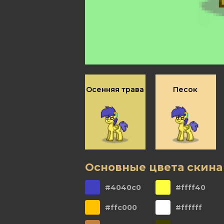
Осенняя трава
Песок
Основные цвета скина
#4040c0
#ffff40
#ffc000
#ffffff