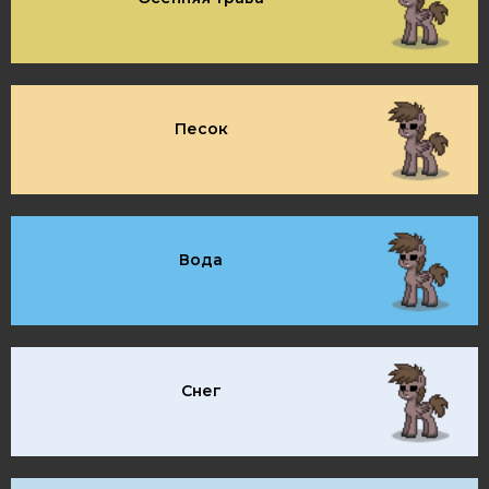
Песок
Вода
Снег