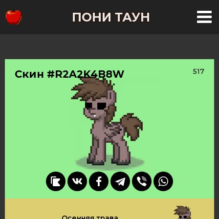
ПОНИ ТАУН
517
Скин #R2A2K4B8W
Осенняя трава