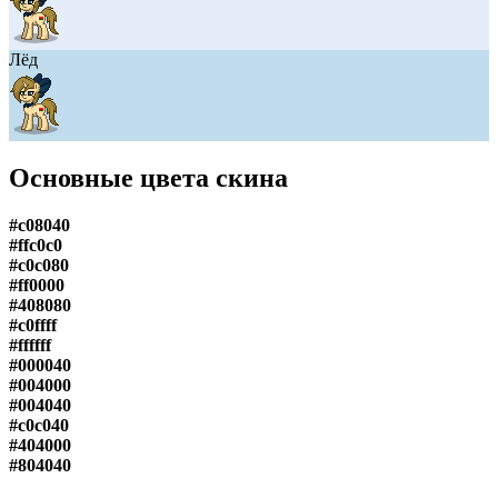
Лёд
Основные цвета скина
#c08040
#ffc0c0
#c0c080
#ff0000
#408080
#c0ffff
#ffffff
#000040
#004000
#004040
#c0c040
#404000
#804040