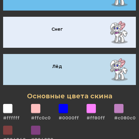
Снег
Лёд
Основные цвета скина
#ffffff
#ffc0c0
#0000ff
#ff80ff
#c080c0