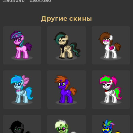
#804040
#804080
Другие скины