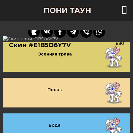
ПОНИ ТАУН
880
Скин #E1B5O6Y7V
Осенняя трава
Песок
Вода