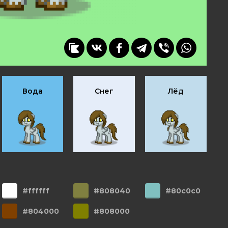
Вода
Снег
Лёд
#ffffff
#808040
#80c0c0
#804000
#808000