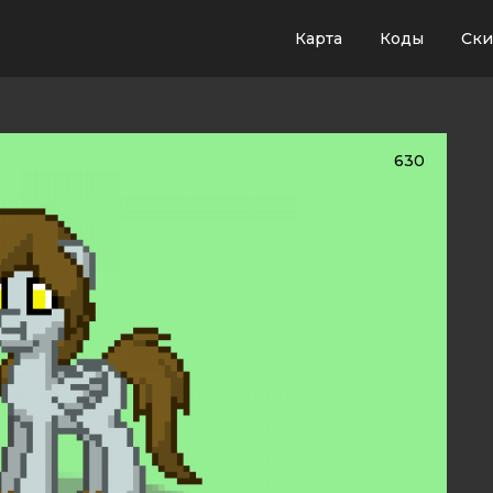
Карта
Коды
Ск
630