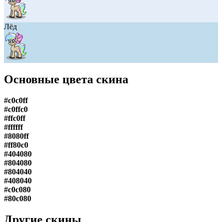
Лёд
Основные цвета скина
#c0c0ff
#c0ffc0
#ffc0ff
#ffffff
#8080ff
#ff80c0
#404080
#804080
#804040
#408040
#c0c080
#80c080
Другие скины