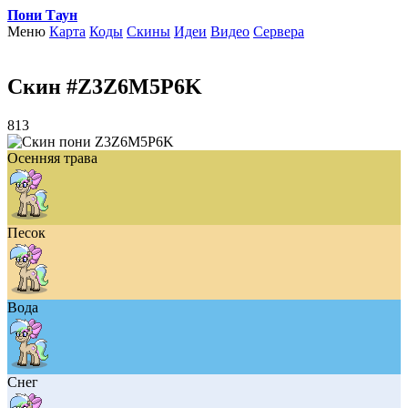
Пони Таун
Меню
Карта
Коды
Скины
Идеи
Видео
Сервера
Скин #Z3Z6M5P6K
813
Осенняя трава
Песок
Вода
Снег