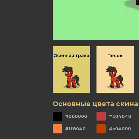
Осенняя трава
Песок
Основные цвета скина
#000000
#c04040
#ff8040
#c04000