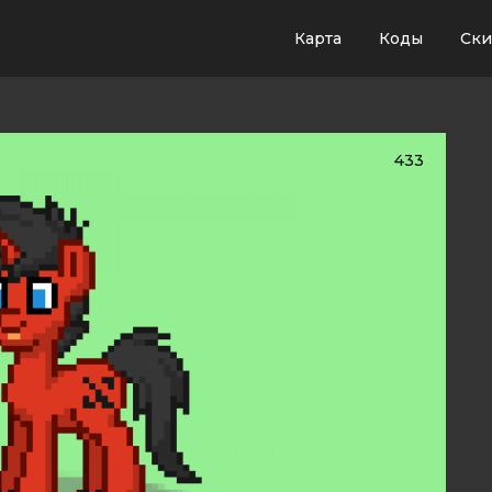
Карта
Коды
Ск
433