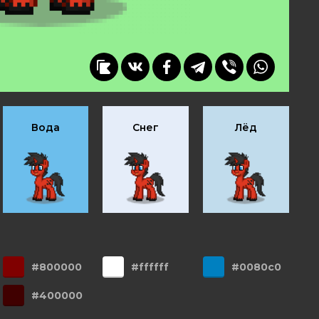
Вода
Снег
Лёд
#800000
#ffffff
#0080c0
#400000