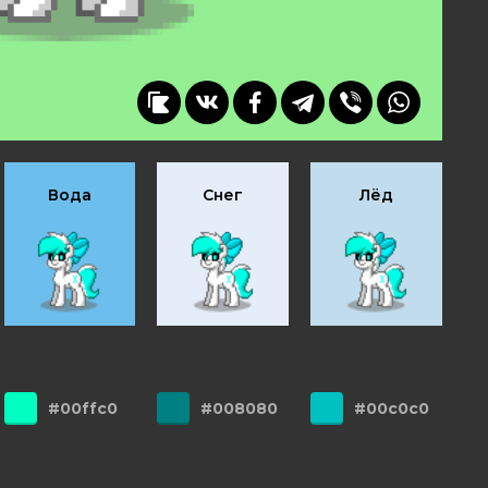
Вода
Снег
Лёд
#00ffc0
#008080
#00c0c0