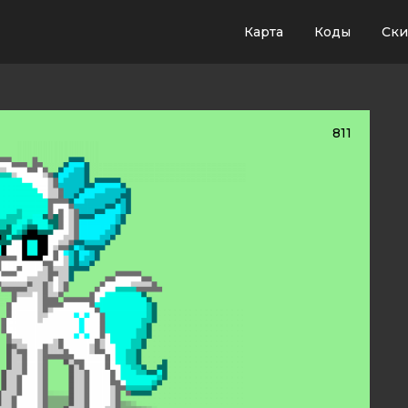
Карта
Коды
Ск
811