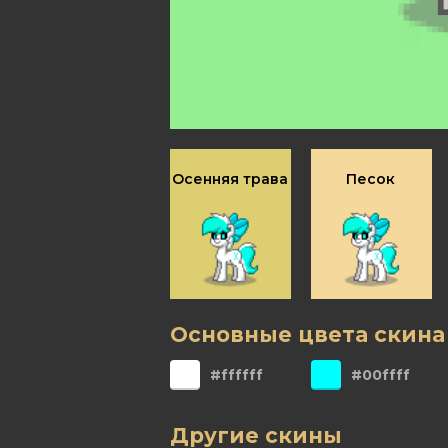
Осенняя трава
Песок
Основные цвета скина
#ffffff
#00ffff
Другие скины