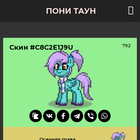
ПОНИ ТАУН
792
Скин #C8C2E1J9U
Осенняя трава