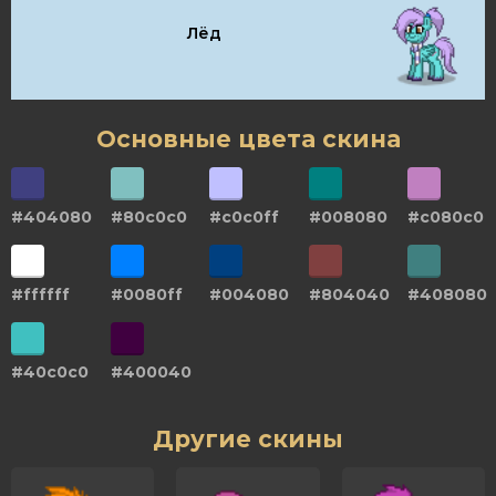
Лёд
Основные цвета скина
#404080
#80c0c0
#c0c0ff
#008080
#c080c0
#ffffff
#0080ff
#004080
#804040
#408080
#40c0c0
#400040
Другие скины