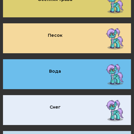
Песок
Вода
Снег