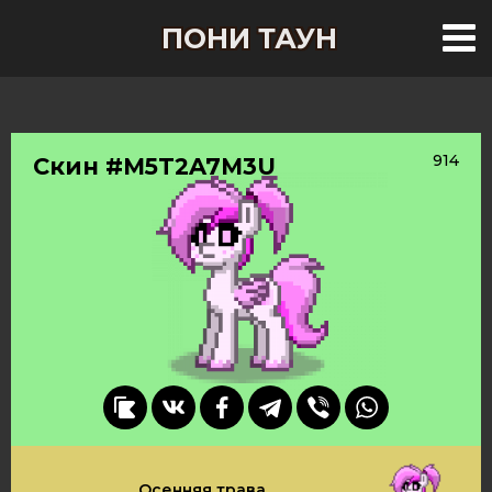
ПОНИ ТАУН
914
Скин #M5T2A7M3U
Осенняя трава