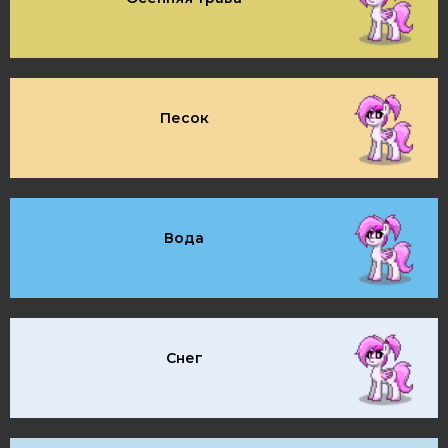
Песок
Вода
Снег