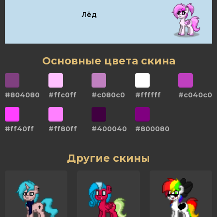
Лёд
Основные цвета скина
#804080
#ffc0ff
#c080c0
#ffffff
#c040c0
#ff40ff
#ff80ff
#400040
#800080
Другие скины