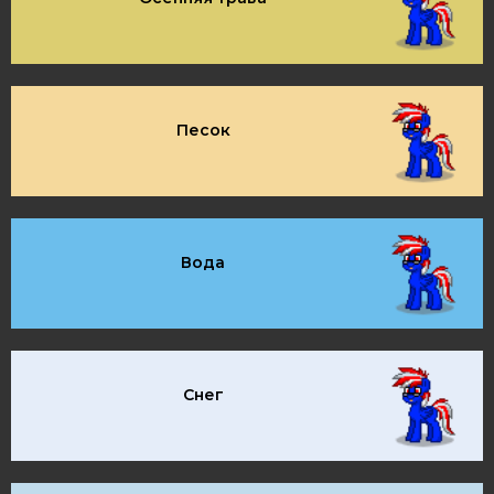
Песок
Вода
Снег