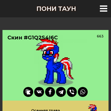
ПОНИ ТАУН
663
Скин #G1Q2S4I6C
Осенняя трава