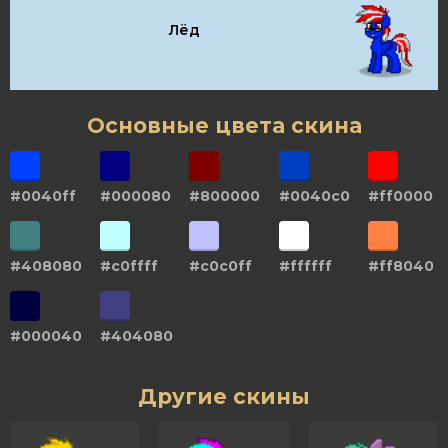
Лёд
Основные цвета скина
#0040ff
#000080
#800000
#0040c0
#ff0000
#408080
#c0ffff
#c0c0ff
#ffffff
#ff8040
#000040
#404080
Другие скины