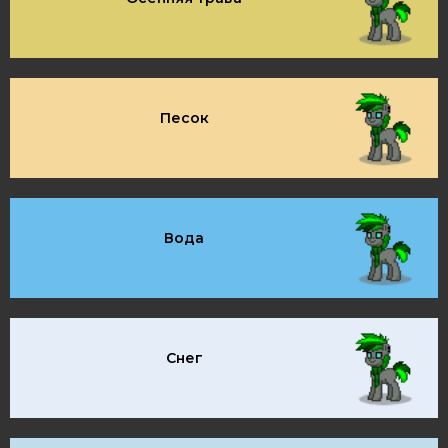
Песок
Вода
Снег