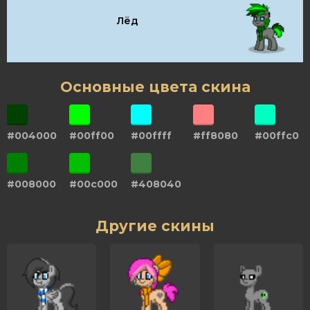
Лёд
Основные цвета скина
#004000
#00ff00
#00ffff
#ff8080
#00ffc0
#008000
#00c000
#408040
Другие скины