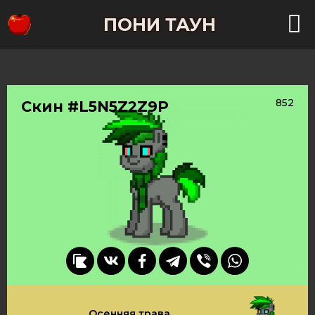
ПОНИ ТАУН
852
Скин #L5N5Z2Z9P
Осенняя трава