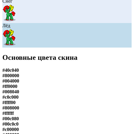
Снег
Лёд
Основные цвета скина
#40c040
#800000
#004000
#ff0000
#008040
#c0c000
#ffff00
#808000
#ffffff
#00c080
#00c0c0
#c00000