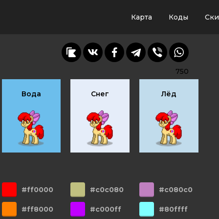
Карта
Коды
Ск
750
Вода
Снег
Лёд
#ff0000
#c0c080
#c080c0
#ff8000
#c000ff
#80ffff