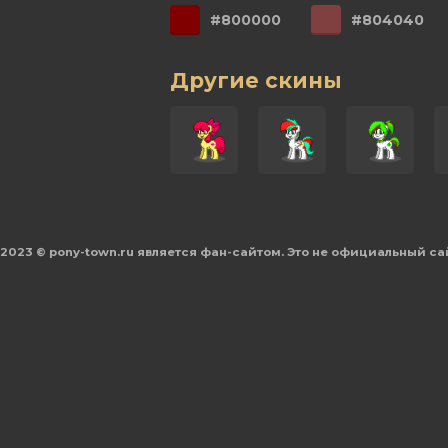
#800000
#804040
Другие скины
2023 © pony-town.ru является фан-сайтом. Это не официальный са