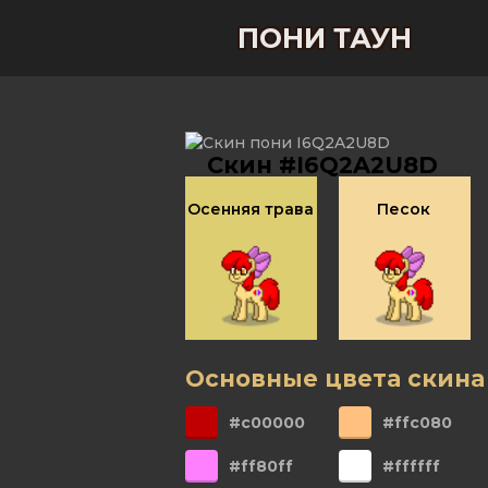
ПОНИ ТАУН
Скин #I6Q2A2U8D
Осенняя трава
Песок
Основные цвета скина
#c00000
#ffc080
#ff80ff
#ffffff