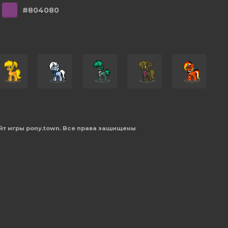
#804080
йт игры pony.town. Все права защищены