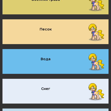
Песок
Вода
Снег