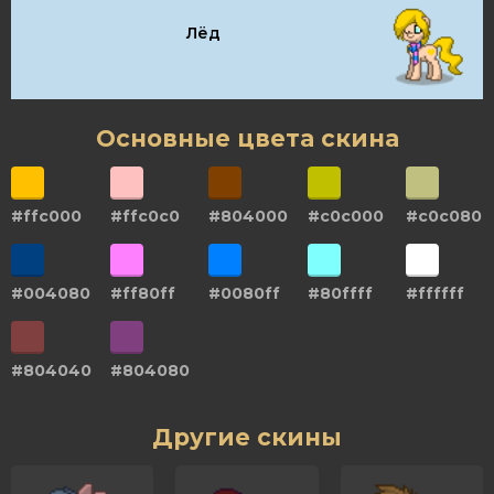
Лёд
Основные цвета скина
#ffc000
#ffc0c0
#804000
#c0c000
#c0c080
#004080
#ff80ff
#0080ff
#80ffff
#ffffff
#804040
#804080
Другие скины