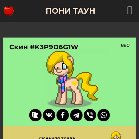
ПОНИ ТАУН
880
Скин #K3P9D6G1W
Осенняя трава