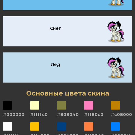
Снег
Лёд
Основные цвета скина
#000000
#ffffc0
#808040
#ff80c0
#c08000