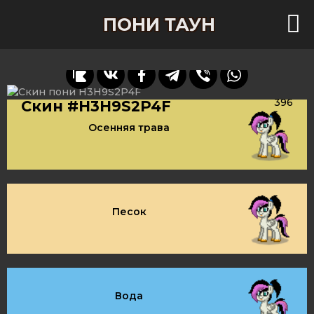
ПОНИ ТАУН
396
Скин #H3H9S2P4F
Осенняя трава
Песок
Вода