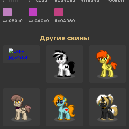
#ffffff
#ffc000
#004080
#ff8040
#0080ff
#c080c0
#c040c0
#c04080
Другие скины