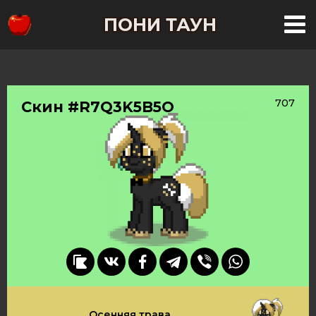
ПОНИ ТАУН
707
Скин #R7Q3K5B5O
Осенняя трава