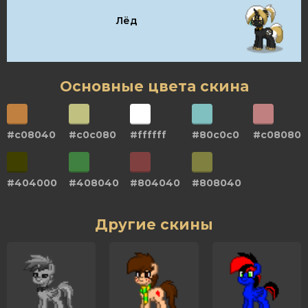
Лёд
Основные цвета скина
#c08040
#c0c080
#ffffff
#80c0c0
#c08080
#404000
#408040
#804040
#808040
Другие скины