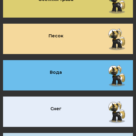
Песок
Вода
Снег