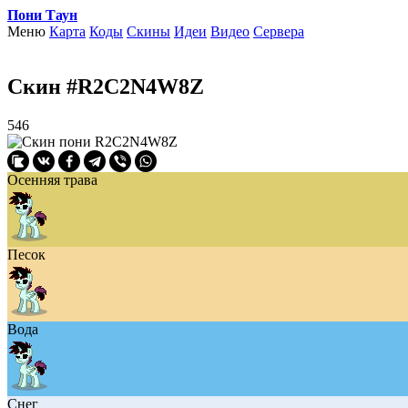
Пони Таун
Меню
Карта
Коды
Скины
Идеи
Видео
Сервера
Скин #R2C2N4W8Z
546
Осенняя трава
Песок
Вода
Снег