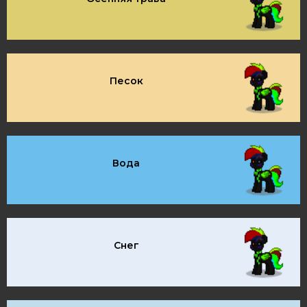
Песок
Вода
Снег