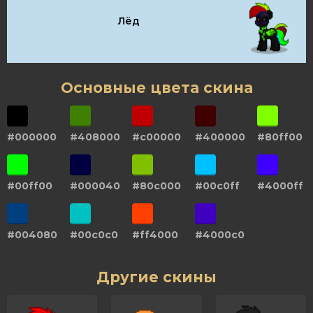
Лёд
Основные цвета скина
#000000
#408000
#c00000
#400000
#80ff00
#00ff00
#000040
#80c000
#00c0ff
#4000ff
#004080
#00c0c0
#ff4000
#4000c0
Другие скины