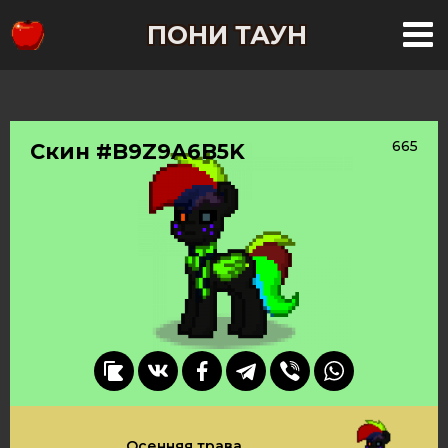
ПОНИ ТАУН
665
Скин #B9Z9A6B5K
Осенняя трава