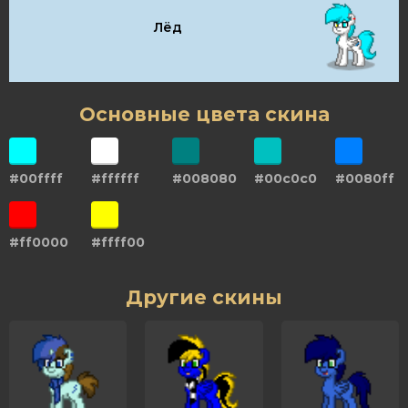
Лёд
Основные цвета скина
#00ffff
#ffffff
#008080
#00c0c0
#0080ff
#ff0000
#ffff00
Другие скины