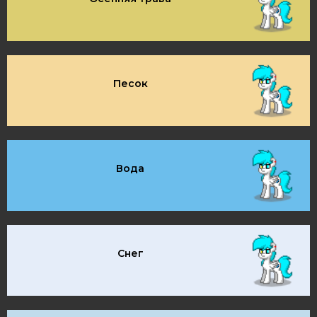
Песок
Вода
Снег