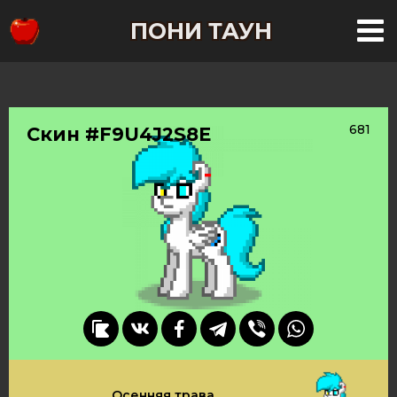
ПОНИ ТАУН
681
Скин #F9U4J2S8E
Осенняя трава