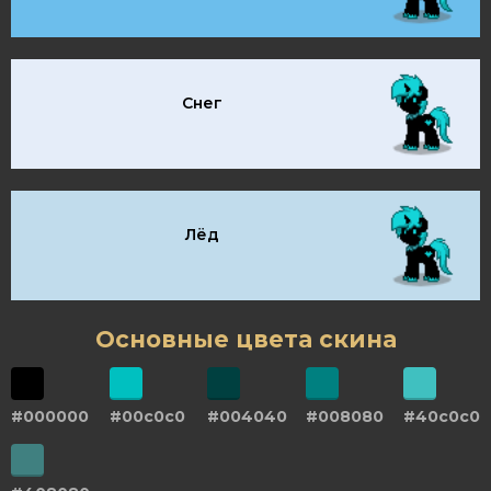
Снег
Лёд
Основные цвета скина
#000000
#00c0c0
#004040
#008080
#40c0c0