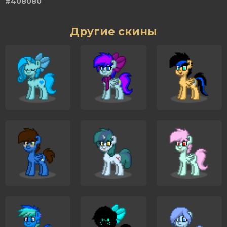
#408080
Другие скины