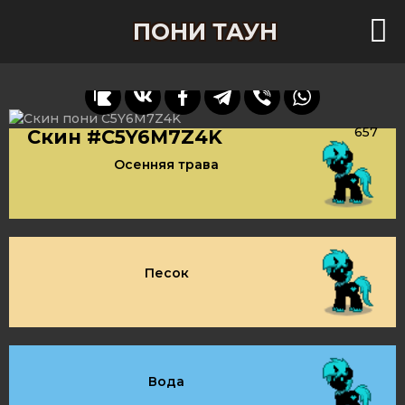
ПОНИ ТАУН
657
Скин #C5Y6M7Z4K
Осенняя трава
Песок
Вода