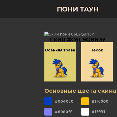
ПОНИ ТАУН
Скин #C6L9Q8N3Y
Осенняя трава
Песок
Основные цвета скина
#0040c0
#ffc000
#8080ff
#ffffff