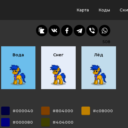
Карта
Коды
Ск
508
Вода
Снег
Лёд
#000040
#804000
#c08000
#000080
#404000