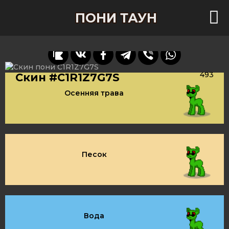
ПОНИ ТАУН
493
Скин #C1R1Z7G7S
Осенняя трава
Песок
Вода