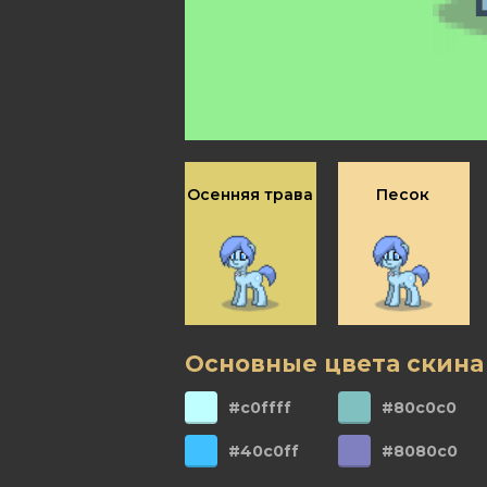
Осенняя трава
Песок
Основные цвета скина
#c0ffff
#80c0c0
#40c0ff
#8080c0