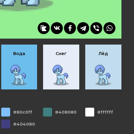
Вода
Снег
Лёд
#80c0ff
#408080
#ffffff
#404080