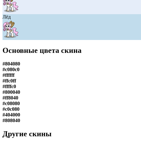
Лёд
Основные цвета скина
#804080
#c080c0
#ffffff
#ffc0ff
#ffffc0
#800040
#ff8040
#c08080
#c0c080
#404000
#808040
Другие скины