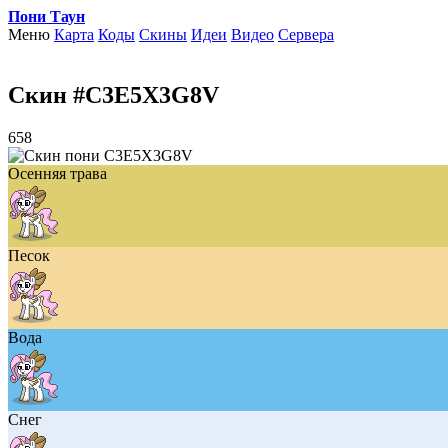
Пони Таун
Меню
Карта
Коды
Скины
Идеи
Видео
Сервера
Скин #C3E5X3G8V
658
Осенняя трава
Песок
Вода
Снег