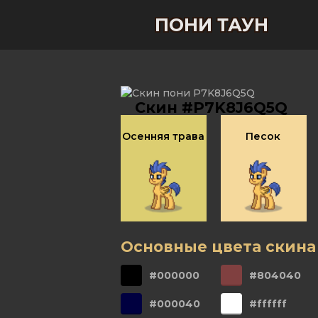
ПОНИ ТАУН
Скин #P7K8J6Q5Q
Осенняя трава
Песок
Основные цвета скина
#000000
#804040
#000040
#ffffff