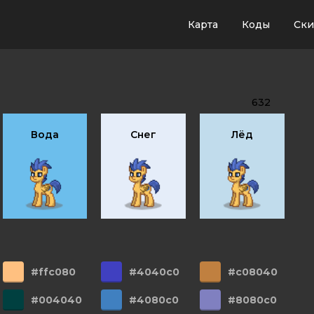
Карта
Коды
Ск
632
Вода
Снег
Лёд
#ffc080
#4040c0
#c08040
#004040
#4080c0
#8080c0