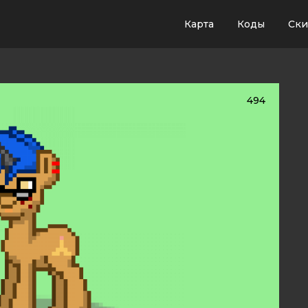
Карта
Коды
Ск
494