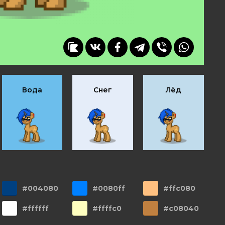
Вода
Снег
Лёд
#004080
#0080ff
#ffc080
#ffffff
#ffffc0
#c08040