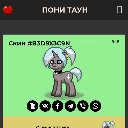
ПОНИ ТАУН
948
Скин #B3D9X3C9N
Осенняя трава