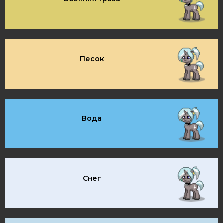
Песок
Вода
Снег