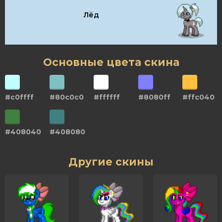
Лёд
Основные цвета скина
#c0ffff
#80c0c0
#ffffff
#8080ff
#ffc040
#408040
#408080
Другие скины