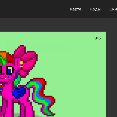
Карта
Коды
Ск
813