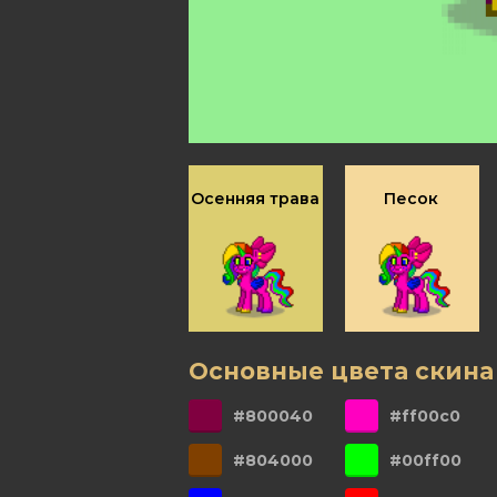
Осенняя трава
Песок
Основные цвета скина
#800040
#ff00c0
#804000
#00ff00