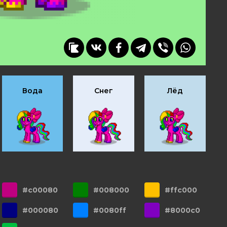
Вода
Снег
Лёд
#c00080
#008000
#ffc000
#000080
#0080ff
#8000c0