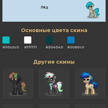
Лёд
Основные цвета скина
#00c0c0
#ffffff
#004040
#0080c0
Другие скины