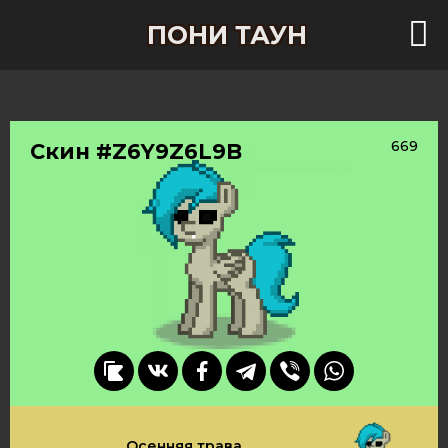
ПОНИ ТАУН
669
Скин #Z6Y9Z6L9B
Осенняя трава