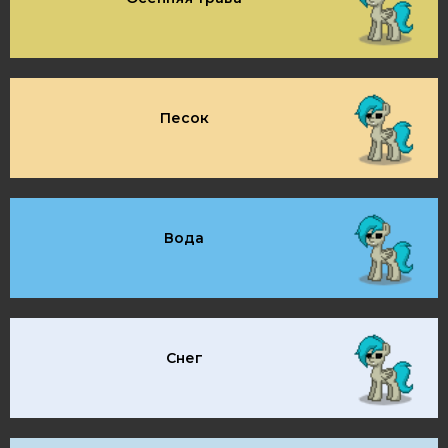
Песок
Вода
Снег