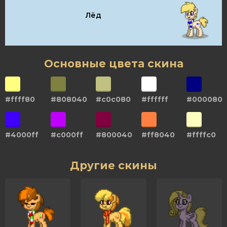
Лёд
Основные цвета скина
#ffff80
#808040
#c0c080
#ffffff
#000080
#4000ff
#c000ff
#800040
#ff8040
#ffffc0
Другие скины