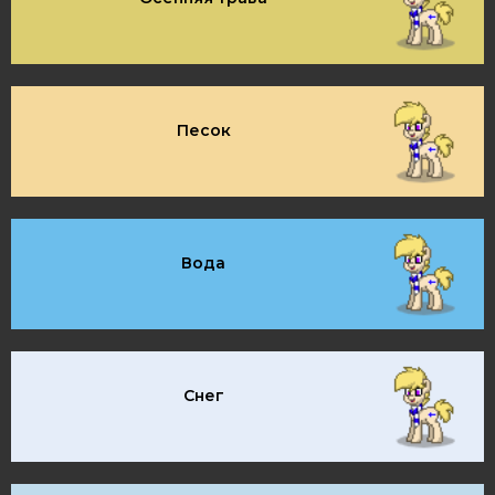
Песок
Вода
Снег