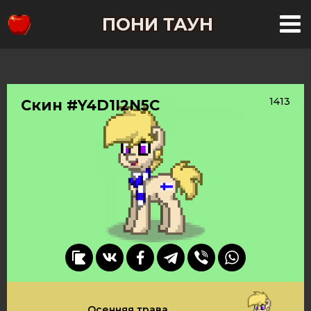
ПОНИ ТАУН
1413
Скин #Y4D1I2N5C
Осенняя трава