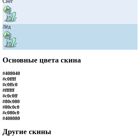
Снег
Лёд
Основные цвета скина
#408040
#c0ffff
#c0ffc0
#ffffff
#c0c0ff
#80c080
#80c0c0
#c080c0
#408080
Другие скины