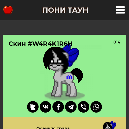
ПОНИ ТАУН
814
Скин #W4R4K1R6H
Осенняя трава