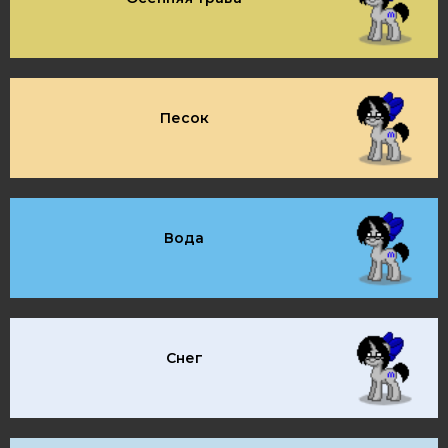
Песок
Вода
Снег