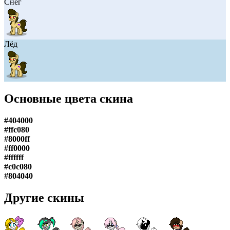
Снег
Лёд
Основные цвета скина
#404000
#ffc080
#8000ff
#ff0000
#ffffff
#c0c080
#804040
Другие скины