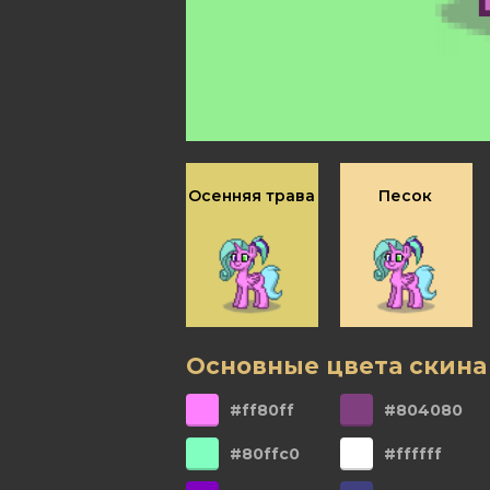
Осенняя трава
Песок
Основные цвета скина
#ff80ff
#804080
#80ffc0
#ffffff