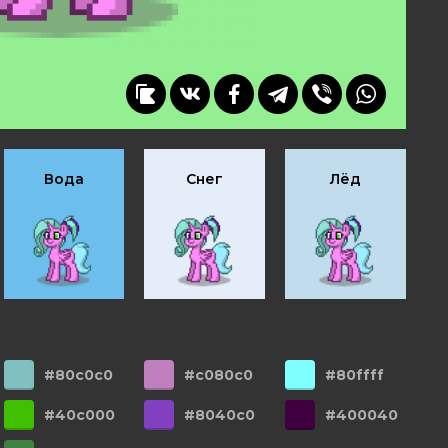
Вода
Снег
Лёд
#80c0c0
#c080c0
#80ffff
#40c000
#8040c0
#400040