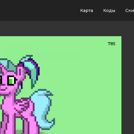
Карта
Коды
Ск
785