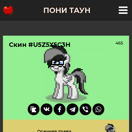
ПОНИ ТАУН
465
Скин #U5Z5X5C3H
Осенняя трава