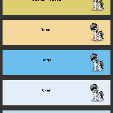
Песок
Вода
Снег