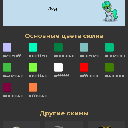
Лёд
Основные цвета скина
#c0c0ff
#00ffc0
#008040
#80c0c0
#00c080
#40c040
#80ff40
#ffffff
#ff0000
#408000
#800040
#ff8040
Другие скины