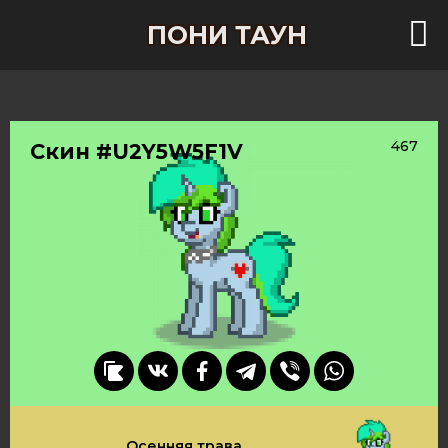
ПОНИ ТАУН
467
Скин #U2Y5W5F1V
Осенняя трава