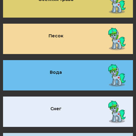
Песок
Вода
Снег